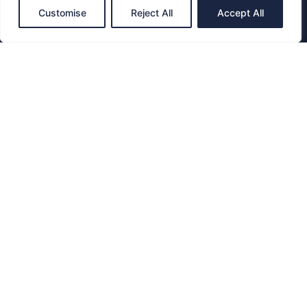
Customise
Reject All
Accept All
AUTOKOPERBOSMANS
0477207767
Antwerpen, belgium
PAGINA'S
Home
Diensten
Contact
LINKS
Privacy Policy
Term Of Service
Sitemap